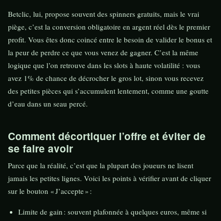
Betclic, lui, propose souvent des spinners gratuits, mais le vrai
piège, c’est la conversion obligatoire en argent réel dès le premier
profit. Vous êtes donc coincé entre le besoin de valider le bonus et
la peur de perdre ce que vous venez de gagner. C’est la même
logique que l’on retrouve dans les slots à haute volatilité : vous
avez 1% de chance de décrocher le gros lot, sinon vous recevez
des petites pièces qui s’accumulent lentement, comme une goutte
d’eau dans un seau percé.
Comment décortiquer l’offre et éviter de
se faire avoir
Parce que la réalité, c’est que la plupart des joueurs ne lisent
jamais les petites lignes. Voici les points à vérifier avant de cliquer
sur le bouton « J’accepte » :
Limite de gain : souvent plafonnée à quelques euros, même si