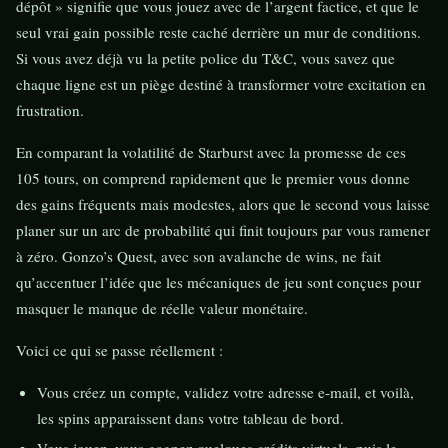
dépôt » signifie que vous jouez avec de l’argent factice, et que le
seul vrai gain possible reste caché derrière un mur de conditions.
Si vous avez déjà vu la petite police du T&C, vous savez que
chaque ligne est un piège destiné à transformer votre excitation en
frustration.
En comparant la volatilité de Starburst avec la promesse de ces
105 tours, on comprend rapidement que le premier vous donne
des gains fréquents mais modestes, alors que le second vous laisse
planer sur un arc de probabilité qui finit toujours par vous ramener
à zéro. Gonzo’s Quest, avec son avalanche de wins, ne fait
qu’accentuer l’idée que les mécaniques de jeu sont conçues pour
masquer le manque de réelle valeur monétaire.
Voici ce qui se passe réellement :
Vous créez un compte, validez votre adresse e‑mail, et voilà,
les spins apparaissent dans votre tableau de bord.