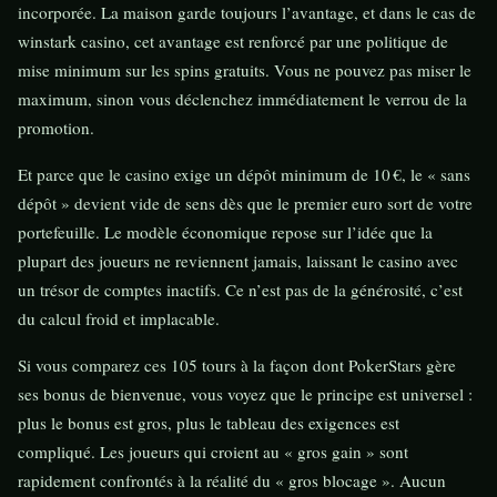
incorporée. La maison garde toujours l’avantage, et dans le cas de
winstark casino, cet avantage est renforcé par une politique de
mise minimum sur les spins gratuits. Vous ne pouvez pas miser le
maximum, sinon vous déclenchez immédiatement le verrou de la
promotion.
Et parce que le casino exige un dépôt minimum de 10 €, le « sans
dépôt » devient vide de sens dès que le premier euro sort de votre
portefeuille. Le modèle économique repose sur l’idée que la
plupart des joueurs ne reviennent jamais, laissant le casino avec
un trésor de comptes inactifs. Ce n’est pas de la générosité, c’est
du calcul froid et implacable.
Si vous comparez ces 105 tours à la façon dont PokerStars gère
ses bonus de bienvenue, vous voyez que le principe est universel :
plus le bonus est gros, plus le tableau des exigences est
compliqué. Les joueurs qui croient au « gros gain » sont
rapidement confrontés à la réalité du « gros blocage ». Aucun