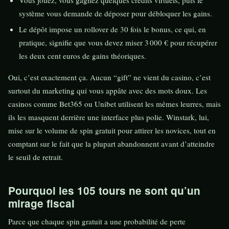
Vous jouez, vous gagnez quelques crédits virtuels, puis le
système vous demande de déposer pour débloquer les gains.
Le dépôt impose un rollover de 30 fois le bonus, ce qui, en
pratique, signifie que vous devez miser 3 000 € pour récupérer
les deux cent euros de gains théoriques.
Oui, c’est exactement ça. Aucun “gift” ne vient du casino, c’est
surtout du marketing qui vous appâte avec des mots doux. Les
casinos comme Bet365 ou Unibet utilisent les mêmes leurres, mais
ils les masquent derrière une interface plus polie. Winstark, lui,
mise sur le volume de spin gratuit pour attirer les novices, tout en
comptant sur le fait que la plupart abandonnent avant d’atteindre
le seuil de retrait.
Pourquoi les 105 tours ne sont qu’un
mirage fiscal
Parce que chaque spin gratuit a une probabilité de perte