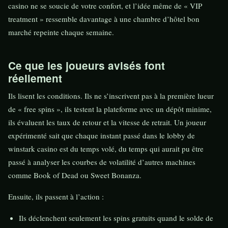
casino ne se soucie de votre confort, et l’idée même de « VIP
treatment » ressemble davantage à une chambre d’hôtel bon
marché repeinte chaque semaine.
Ce que les joueurs avisés font
réellement
Ils lisent les conditions. Ils ne s’inscrivent pas à la première lueur
de « free spins », ils testent la plateforme avec un dépôt minime,
ils évaluent les taux de retour et la vitesse de retrait. Un joueur
expérimenté sait que chaque instant passé dans le lobby de
winstark casino est du temps volé, du temps qui aurait pu être
passé à analyser les courbes de volatilité d’autres machines
comme Book of Dead ou Sweet Bonanza.
Ensuite, ils passent à l’action :
Ils déclenchent seulement les spins gratuits quand le solde de