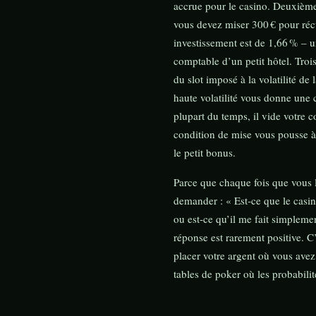
accrue pour le casino. Deuxièmem
vous devez miser 300 € pour récu
investissement est de 1,66 % – un
comptable d’un petit hôtel. Troi
du slot imposé à la volatilité d
haute volatilité vous donne une 
plupart du temps, il vide votre 
condition de mise vous pousse 
le petit bonus.
Parce que chaque fois que vous 
demander : « Est‑ce que le casin
ou est‑ce qu’il me fait simplemen
réponse est rarement positive. 
placer votre argent où vous avez
tables de poker où les probabilit