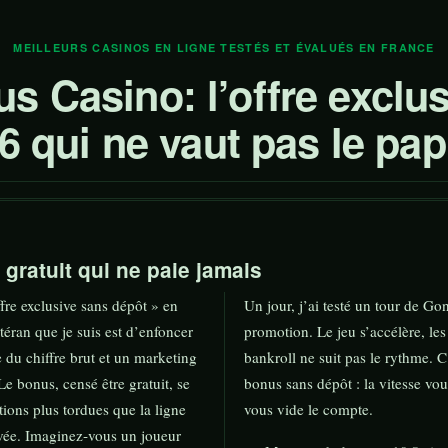
MEILLEURS CASINOS EN LIGNE TESTÉS ET ÉVALUÉS EN FRANCE
s Casino: l’offre exclu
 qui ne vaut pas le papi
gratuit qui ne paie jamais
re exclusive sans dépôt » en
Un jour, j’ai testé un tour de Go
téran que je suis est d’enfoncer
promotion. Le jeu s’accélère, le
e du chiffre brut et un marketing
bankroll ne suit pas le rythme.
e bonus, censé être gratuit, se
bonus sans dépôt : la vitesse vous 
ions plus tordues que la ligne
vous vide le compte.
levée. Imaginez‑vous un joueur