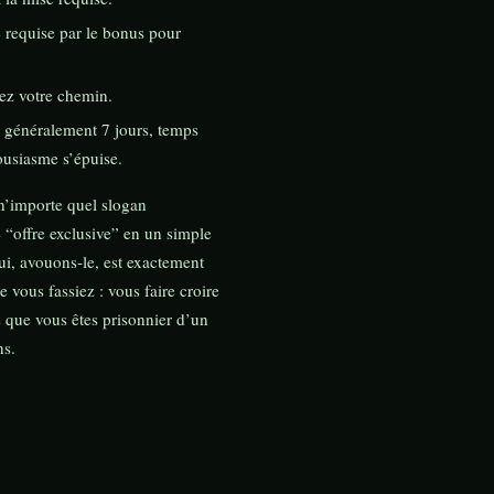
 requise par le bonus pour
sez votre chemin.
 – généralement 7 jours, temps
ousiasme s’épuise.
 n’importe quel slogan
e “offre exclusive” en un simple
ui, avouons‑le, est exactement
 vous fassiez : vous faire croire
 que vous êtes prisonnier d’un
ns.