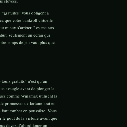
us élevées.
 “gratuites” vous obligent à
ez que votre bankroll virtuelle
aut mieux s’arrêter. Les casinos
ratuit, seulement un écran qui
otre temps de jeu vaut plus que
 tours gratuits” n’est qu’un
vous aveugle avant de plonger la
rques comme Winamax utilisent la
 de promesses de fortune tout en
es font tomber en poussière. Vous
 le goût de la victoire avant que
 vous devez d’abord jouer un