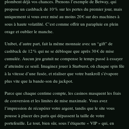
plombent déjà vos chances. Prenons l’exemple de Betway, qui
propose un cashback de 10 % sur les pertes du premier jour, mais
uniquement si vous avez misé au moins 20 € sur des machines à
sous à haute volatilité. C’est comme offrir un parapluie en plein
orage et oublier le manche.
Unibet, d’autre part, fait la même monnaie avec un “gift” de
cashback de 12 % qui ne se débloque que après 30 € de mise
cumulée. Aucun jeu gratuit ne compense le temps passé à essayer
d’atteindre ce seuil. Imaginez jouer à Starburst, où chaque spin file
à la vitesse d’une fusée, et réaliser que votre bankroll s’évapore
plus vite que la bande-son du jackpot.
Parce que chaque centime compte, les casinos masquent les frais
de conversion et les limites de mise maximale. Vous avez
l’impression de récupérer votre argent, tandis que le site vous
pousse à placer des paris qui dépassent la taille de votre
portefeuille. Le tout, bien sûr, sous l’étiquette « VIP » qui, en