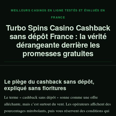
MEILLEURS CASINOS EN LIGNE TESTÉS ET ÉVALUÉS EN
FRANCE
Turbo Spins Casino Cashback
sans dépôt France : la vérité
dérangeante derrière les
promesses gratuites
Le piège du cashback sans dépôt,
expliqué sans fioritures
Le terme « cashback sans dépôt » sonne comme une offre
alléchante, mais c’est surtout du vent. Les opérateurs affichent des
pourcentages mirobolants, puis vous réservent des conditions qui