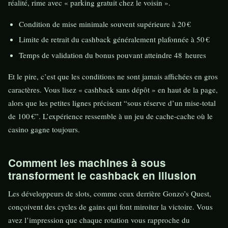
réalité, rime avec « parking gratuit chez le voisin ».
Condition de mise minimale souvent supérieure à 20 €
Limite de retrait du cashback généralement plafonnée à 50 €
Temps de validation du bonus pouvant atteindre 48 heures
Et le pire, c’est que les conditions ne sont jamais affichées en gros
caractères. Vous lisez « cashback sans dépôt » en haut de la page,
alors que les petites lignes précisent “sous réserve d’un mise‑total
de 100 €”. L’expérience ressemble à un jeu de cache‑cache où le
casino gagne toujours.
Comment les machines à sous
transforment le cashback en illusion
Les développeurs de slots, comme ceux derrière Gonzo’s Quest,
conçoivent des cycles de gains qui font miroiter la victoire. Vous
avez l’impression que chaque rotation vous rapproche du