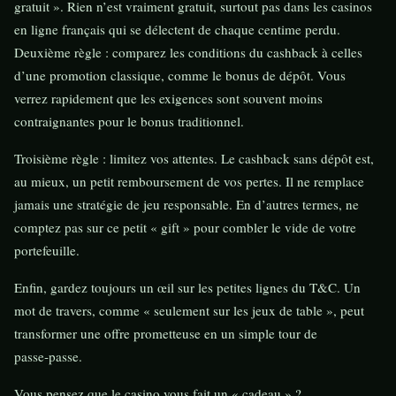
gratuit ». Rien n’est vraiment gratuit, surtout pas dans les casinos
en ligne français qui se délectent de chaque centime perdu.
Deuxième règle : comparez les conditions du cashback à celles
d’une promotion classique, comme le bonus de dépôt. Vous
verrez rapidement que les exigences sont souvent moins
contraignantes pour le bonus traditionnel.
Troisième règle : limitez vos attentes. Le cashback sans dépôt est,
au mieux, un petit remboursement de vos pertes. Il ne remplace
jamais une stratégie de jeu responsable. En d’autres termes, ne
comptez pas sur ce petit « gift » pour combler le vide de votre
portefeuille.
Enfin, gardez toujours un œil sur les petites lignes du T&C. Un
mot de travers, comme « seulement sur les jeux de table », peut
transformer une offre prometteuse en un simple tour de
passe‑passe.
Vous pensez que le casino vous fait un « cadeau » ?