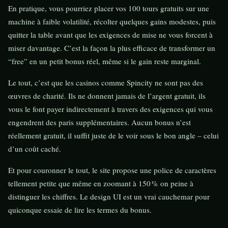
En pratique, vous pourriez placer vos 100 tours gratuits sur une
machine à faible volatilité, récolter quelques gains modestes, puis
quitter la table avant que les exigences de mise ne vous forcent à
miser davantage. C’est la façon la plus efficace de transformer un
“free” en un petit bonus réel, même si le gain reste marginal.
Le tout, c’est que les casinos comme Spincity ne sont pas des
œuvres de charité. Ils ne donnent jamais de l’argent gratuit, ils
vous le font payer indirectement à travers des exigences qui vous
engendrent des paris supplémentaires. Aucun bonus n’est
réellement gratuit, il suffit juste de le voir sous le bon angle – celui
d’un coût caché.
Et pour couronner le tout, le site propose une police de caractères
tellement petite que même en zoomant à 150 % on peine à
distinguer les chiffres. Le design UI est un vrai cauchemar pour
quiconque essaie de lire les termes du bonus.