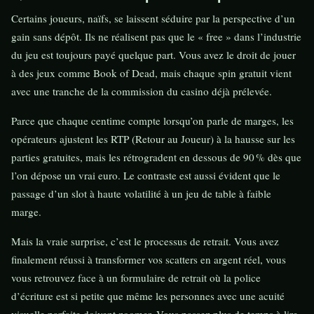
Certains joueurs, naïfs, se laissent séduire par la perspective d’un
gain sans dépôt. Ils ne réalisent pas que le « free » dans l’industrie
du jeu est toujours payé quelque part. Vous avez le droit de jouer
à des jeux comme Book of Dead, mais chaque spin gratuit vient
avec une tranche de la commission du casino déjà prélevée.
Parce que chaque centime compte lorsqu’on parle de marges, les
opérateurs ajustent les RTP (Retour au Joueur) à la hausse sur les
parties gratuites, mais les rétrogradent en dessous de 90 % dès que
l’on dépose un vrai euro. Le contraste est aussi évident que le
passage d’un slot à haute volatilité à un jeu de table à faible
marge.
Mais la vraie surprise, c’est le processus de retrait. Vous avez
finalement réussi à transformer vos scatters en argent réel, vous
vous retrouvez face à un formulaire de retrait où la police
d’écriture est si petite que même les personnes avec une acuité