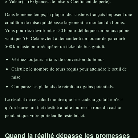
× Valeur) – (Exigences de mise × Coefficient de perte).
Dans le même temps, la plupart des casinos français imposent une
condition de mise qui dépasse largement le montant du bonus.
Vous pourriez devoir miser 50 € pour débloquer un bonus qui ne
vaut que 5 €. Cela revient à demander à un joueur de parcourir
500 km juste pour récupérer un ticket de bus gratuit.
Vérifiez toujours le taux de conversion du bonus.
Calculez le nombre de tours requis pour atteindre le seuil de
mise.
Comparez les plafonds de retrait aux gains potentiels.
Le résultat de ce calcul montre que le « cadeau gratuit » n’est
qu’un leurre, un filet destiné à faire tourner la roue du casino
pendant que votre portefeuille reste intact.
Quand la réalité dépasse les promesses