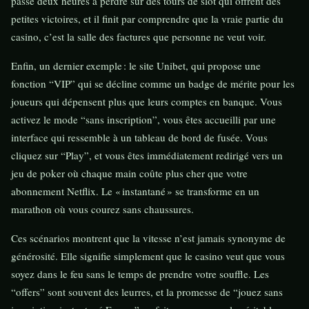
passe deux heures à perdre sur des tours de slot qui offrent des
petites victoires, et il finit par comprendre que la vraie partie du
casino, c’est la salle des factures que personne ne veut voir.
Enfin, un dernier exemple : le site Unibet, qui propose une
fonction “VIP” qui se décline comme un badge de mérite pour les
joueurs qui dépensent plus que leurs comptes en banque. Vous
activez le mode “sans inscription”, vous êtes accueilli par une
interface qui ressemble à un tableau de bord de fusée. Vous
cliquez sur “Play”, et vous êtes immédiatement redirigé vers un
jeu de poker où chaque main coûte plus cher que votre
abonnement Netflix. Le « instantané » se transforme en un
marathon où vous courez sans chaussures.
Ces scénarios montrent que la vitesse n’est jamais synonyme de
générosité. Elle signifie simplement que le casino veut que vous
soyez dans le feu sans le temps de prendre votre souffle. Les
“offers” sont souvent des leurres, et la promesse de “jouez sans