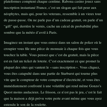
plateformes comptent chaque centime. Rabona casino jouez sans
inscription instantané France, c’est un slogan qui fait peur aux
néophytes, mais qui, pour les veterans, ressemble à un vieux tour
de passe‑passe. On ne parle pas d’un cadeau gratuit, on parle d’un
“gift” qui, derrière le vernis, cache un calcul de probabilité plus
sombre que la météo d’avril à Paris.
Imaginez un instant que vous entrez dans un salon de poker où le
croupier vous file une pièce de monnaie à chaque fois que vous
touchez la table. Vous pensez que c’est du gratuit, mais la pièce
est en fait un ticket de loterie. C’est exactement ce que promet la
plupart des sites qui vantent le « sans inscription ». Vous cliquez,
vous êtes catapulté dans une partie de Starburst qui tourne plus
vite que le compteur de votre compteur d’électricité, et vous êtes
immédiatement confronté à une volatilité qui rend même Gonzo’s
Quest moins audacieux. Le frisson, ce n’est pas le jeu, c’est le fait
que la maison a déjà prévu votre perte avant même que vous ayez
entendu le son de la roulette.