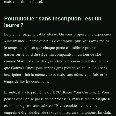
mais vous donne du sel.
Pourquoi le “sans inscription” est un
leurre ?
Le premier piège, c’est la vitesse. On vous propose une expérience
« instantanée », parce que plus c’est rapide, plus vous avez moins
le temps de réaliser que chaque partie est calibrée pour vous
garder sur le bord du siège. En comparaison, un tour de slot
comme Starburst offre des gains fréquents mais modestes, tandis
que Gonzo’s Quest joue sur des gros pics de volatilité. Le « sans
inscription » fait la même chose, mais sans même vous laisser le
temps de lire les conditions.
Ensuite, il y a le problème du KYC (Know Your Customer). Vous
pensez que l’on se passe de ce processus, mais la réalité est que le
casino enregistre votre adresse IP, vos cookies, voire votre
empreinte digitale digitale si vous utilisez un smartphone. En clair,