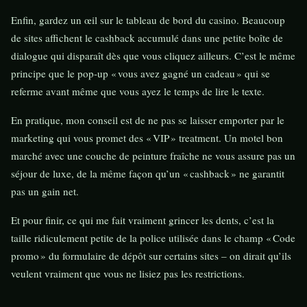
Enfin, gardez un œil sur le tableau de bord du casino. Beaucoup
de sites affichent le cashback accumulé dans une petite boîte de
dialogue qui disparaît dès que vous cliquez ailleurs. C’est le même
principe que le pop‑up « vous avez gagné un cadeau » qui se
referme avant même que vous ayez le temps de lire le texte.
En pratique, mon conseil est de ne pas se laisser emporter par le
marketing qui vous promet des « VIP » treatment. Un motel bon
marché avec une couche de peinture fraîche ne vous assure pas un
séjour de luxe, de la même façon qu’un « cashback » ne garantit
pas un gain net.
Et pour finir, ce qui me fait vraiment grincer les dents, c’est la
taille ridiculement petite de la police utilisée dans le champ « Code
promo » du formulaire de dépôt sur certains sites – on dirait qu’ils
veulent vraiment que vous ne lisiez pas les restrictions.