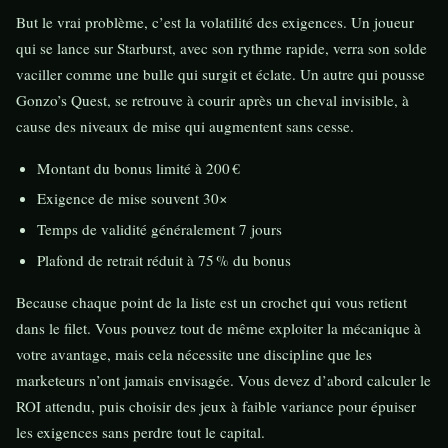
But le vrai problème, c’est la volatilité des exigences. Un joueur
qui se lance sur Starburst, avec son rythme rapide, verra son solde
vaciller comme une bulle qui surgit et éclate. Un autre qui pousse
Gonzo’s Quest, se retrouve à courir après un cheval invisible, à
cause des niveaux de mise qui augmentent sans cesse.
Montant du bonus limité à 200 €
Exigence de mise souvent 30×
Temps de validité généralement 7 jours
Plafond de retrait réduit à 75 % du bonus
Because chaque point de la liste est un crochet qui vous retient
dans le filet. Vous pouvez tout de même exploiter la mécanique à
votre avantage, mais cela nécessite une discipline que les
marketeurs n’ont jamais envisagée. Vous devez d’abord calculer le
ROI attendu, puis choisir des jeux à faible variance pour épuiser
les exigences sans perdre tout le capital.