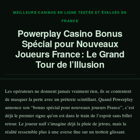
MEILLEURS CASINOS EN LIGNE TESTÉS ET ÉVALUÉS EN
FRANCE
Powerplay Casino Bonus
Spécial pour Nouveaux
Joueurs France : Le Grand
Tour de l’Illusion
Les opérateurs ne donnent jamais vraiment rien, ils se contentent
de masquer la perte avec un prétexte scintillant. Quand Powerplay
annonce son “bonus spécial pour nouveaux joueurs France”, c’est
déjà le premier signe qu’on est dans le train de l’espoir sans billet
retour. Le joueur naïf s’imagine déjà la pluie de jetons, mais la
réalité ressemble plus à une averse fine sur un trottoir glissant.