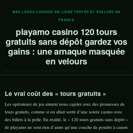
MEILLEURS CASINOS EN LIGNE TESTÉS ET ÉVALUÉS EN
FRANCE
playamo casino 120 tours
gratuits sans dépôt gardez vos
gains : une arnaque masquée
en velours
Le vrai coût des « tours gratuits »
Les opérateurs de jeu aiment nous cajoler avec des promesses de
tours gratuits, comme si on allait sortir d’une soirée casino avec
des billets à la pelle. En réalité, le « 120 tours gratuits sans dépôt »
de playamo ne sont rien d’autre qu’une couche de poudre à canon