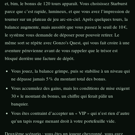
et, bim, le bonus de 120 tours apparaît. Vous choisissez Starburst
parce que c’est rapide, lumineux, et que vous avez l’impression de
tourner sur un plateau de jeu arc‑en‑ciel. Après quelques tours, la
balance augmente, mais aussitôt que vous passez le seuil de 10 €,
le système vous demande de déposer pour pouvoir retirer. Le
même sort se répète avec Gonzo’s Quest, qui vous fait croire à une
aventure péruvienne avant de vous rappeler que le trésor est
bloqué derrière une facture de dépôt.
Vous jouez, la balance grimpe, puis se stabilise à un niveau qui
ne dépasse jamais 5 % du montant total des bonus.
Vous accumulez des gains, mais les conditions de mise exigent
30 × le montant du bonus, un chiffre qui ferait pâlir un
banquier.
Vous êtes contraint d’accepter un « VIP » qui n’est rien d’autre
qu’un tapis rouge menant droit à votre portefeuille vide.
Deuxième scénario : vous êtes un joueur chevronné, vous avez