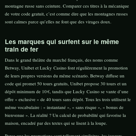
montagne russe sans ceinture. Comparer ces titres à la mécanique
de votre code gratuit, c’est comme dire que les montagnes russes
sont calmes parce qu’elles ne font que des virages doux.
Les marques qui surfent sur le même
train de fer
Dans le grand théâtre du marché français, des noms comme
Betway, Unibet et Lucky Casino font régulièrement la promotion
de leurs propres versions du même scénario. Betway diffuse un
code qui promet 50 tours gratuits, Unibet propose 30 tours et un
dépôt minimum de 10 €, tandis que Lucky Casino se vante d’une
offre « exclusive » de 40 tours sans dépôt. Tous les trois utilisent le
même vocabulaire : « instantané », « sans risque », « bonus de
bienvenue ». La réalité ? Un calcul de probabilité qui favorise la
maison, encadré par des textes qui se lisent à la loupe.
Parce que les promotions sont tellement similaires, les joueurs