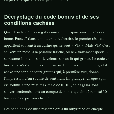
Décryptage du code bonus et de ses
conditions cachées
Quand on tape “play regal casino 65 free spins sans dépôt code
bonus France” dans le moteur de recherche, le premier résultat
appartient souvent à un casino qui se veut « VIP ». Mais VIP, c’est
souvent un motel à la peinture fraîche, où le « traitement spécial »
se résume à un coussin de velours sur un lit qui grince. Le code en
lui-même n’est qu’une combinaison de chiffres, rien de plus, et il
active une série de tours gratuits qui, à première vue, donne
l’impression d’un souffle de vent frais. En pratique, chaque spin
est soumis à une mise maximale de 0,10 €, et les gains sont
souvent enfermés dans un compte de bonus qui doit être misé 30
fois avant de pouvoir être retiré.
Les conditions de mise ressemblent à un labyrinthe où chaque