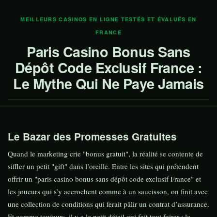
MEILLEURS CASINOS EN LIGNE TESTÉS ET ÉVALUÉS EN
FRANCE
Paris Casino Bonus Sans
Dépôt Code Exclusif France :
Le Mythe Qui Ne Paye Jamais
Le Bazar des Promesses Gratuites
Quand le marketing crie "bonus gratuit", la réalité se contente de
siffler un petit "gift" dans l’oreille. Entre les sites qui prétendent
offrir un "paris casino bonus sans dépôt code exclusif France" et
les joueurs qui s’y accrochent comme à un saucisson, on finit avec
une collection de conditions qui ferait pâlir un contrat d’assurance.
Et comme toujours, il y a le petit détail qui fait tout foirer : le