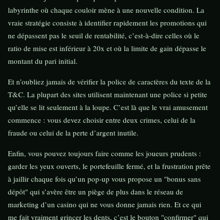
labyrinthe où chaque couloir mène à une nouvelle condition. La
vraie stratégie consiste à identifier rapidement les promotions qui
ne dépassent pas le seuil de rentabilité, c’est‑à‑dire celles où le
ratio de mise est inférieur à 20x et où la limite de gain dépasse le
montant du pari initial.
Et n’oubliez jamais de vérifier la police de caractères du texte de la
T&C. La plupart des sites utilisent maintenant une police si petite
qu’elle se lit seulement à la loupe. C’est là que le vrai amusement
commence : vous devez choisir entre deux crimes, celui de la
fraude ou celui de la perte d’argent inutile.
Enfin, vous pouvez toujours faire comme les joueurs prudents :
garder les yeux ouverts, le portefeuille fermé, et la frustration prête
à jaillir chaque fois qu’un pop‑up vous propose un "bonus sans
dépôt" qui s’avère être un piège de plus dans le réseau de
marketing d’un casino qui ne vous donne jamais rien. Et ce qui
me fait vraiment grincer les dents, c’est le bouton "confirmer" qui