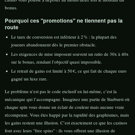
bonus.
Pourquoi ces "promotions" ne tiennent pas la
route
Le taux de conversion est inférieur à 2 % : la plupart des
joueurs abandonnent dès le premier obstacle.
Les exigences de mise imposent souvent un ratio de 30x à 40x
sur le bonus, rendant l’objectif quasi impossible.
Le retrait de gains est limité à 50 €, ce qui fait de chaque euro
gagné un luxe rare.
Le problème n’est pas le code exclusif en lui‑même, c’est la
mécanique qui l’accompagne. Imaginez une partie de Starburst où
chaque spin vous donne un éclair de couleur mais aucune vraie
récompense. Vous êtes happé par la rapidité des graphismes, mais
les gains restent une illusion. C’est exactement ce que les casinos
font avec leurs "free spins" : ils vous offrent une illusion de