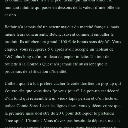
montant minime qui passe en dessous de la valeur d’une bille de
casino.
Betfair n’a jamais été un acteur majeur du marché français, mais
même leurs concurrents, Betclic, savent comment emballer le
produit. Ils affichent en grand "100 € de bonus sans dépôt". Vous
cliquez, vous récupérez 5 € après avoir accepté un tableau de
T&C plus long qu’un rouleau de papier toilette. Un tour de
roulette à la Gonzo’s Quest n’a jamais été aussi lent que le
processus de vérification d’identité.
Unibet, quant à lui, préfère cacher le code derrière un pop‑up qui
s’ouvre dès que vous dites "je veux jouer". Le pop‑up est décoré
d’un fond qui ressemble à un vieux tapis persan et d’un texte en
police Comic Sans. Lisez les lignes fines, vous y découvrirez que
la première mise doit être de 20 € pour débloquer le prétendu
"free spin". L’ironie ? Vous n’avez pas besoin de déposer, mais le
casino vous pousse à déposer au moins deux fois le montant du