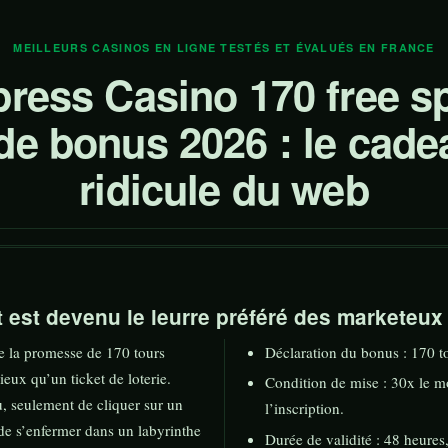
MEILLEURS CASINOS EN LIGNE TESTÉS ET ÉVALUÉS EN FRANCE
press Casino 170 free s
de bonus 2026 : le cadea
ridicule du web
 est devenu le leurre préféré des marketeux
e la promesse de 170 tours
Déclaration du bonus : 170 t
eux qu’un ticket de loterie.
Condition de mise : 30x le m
, seulement de cliquer sur un
l’inscription.
 de s’enfermer dans un labyrinthe
Durée de validité : 48 heures