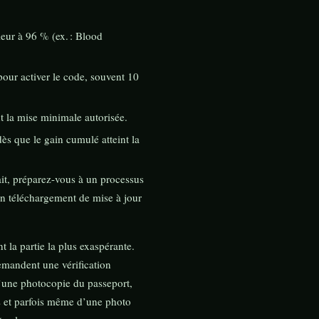
ieur à 96 % (ex. : Blood
ur activer le code, souvent 10
t la mise minimale autorisée.
dès que le gain cumulé atteint la
it, préparez-vous à un processus
n téléchargement de mise à jour
t la partie la plus exaspérante.
demandent une vérification
d’une photocopie du passeport,
s et parfois même d’une photo