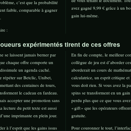
de vous tenant le document. Tou
oblème, c’est que la probabilité
avez gagné 9,99 € grâce à un bon
ent faible, comparable à gagner
gain lui-même.
.
ire :
joueurs expérimentés tirent de ces offres
ne se laissent jamais berner par
En fin de compte, le meilleur co
t que chaque offre comporte un
collègue de jeu est d’aborder 
» dissimule un agenda caché.
aborderait un cours de mathémat
répéter sur Betclic, Unibet,
calculatrice, un esprit critique e
ettant des centaines de tours,
vous doit rien. Si vous avez la p
ansforment le cadeau en fardeau.
spins se transforment en un gain
amais accepter une promotion sans
perdu plus que ce que vous avez g
La lecture du petit texte est aussi
« gift » que les opérateurs offre
 d’une imprimante en plein jour.
gratuite.
er à l’esprit que les gains issus
Pour couronner le tout, l’interfac