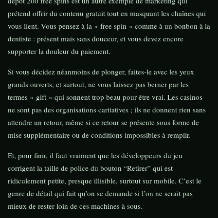
dépôt 200 free spins est un autre exemple de marketing qui
prétend offrir du contenu gratuit tout en masquant les chaînes qui
vous lient. Vous pensez à la « free spin » comme à un bonbon à la
dentiste : présent mais sans douceur, et vous devez encore
supporter la douleur du paiement.
Si vous décidez néanmoins de plonger, faites-le avec les yeux
grands ouverts, et surtout, ne vous laissez pas berner par les
termes « gift » qui sonnent trop beau pour être vrai. Les casinos
ne sont pas des organisations caritatives ; ils ne donnent rien sans
attendre un retour, même si ce retour se présente sous forme de
mise supplémentaire ou de conditions impossibles à remplir.
Et, pour finir, il faut vraiment que les développeurs du jeu
corrigent la taille de police du bouton “Retirer” qui est
ridiculement petite, presque illisible, surtout sur mobile. C’est le
genre de détail qui fait qu’on se demande si l’on ne serait pas
mieux de rester loin de ces machines à sous.