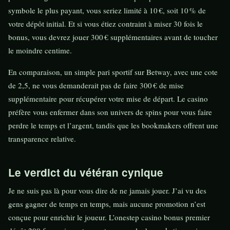
symbole le plus payant, vous seriez limité à 10 €, soit 10 % de
votre dépôt initial. Et si vous étiez contraint à miser 30 fois le
bonus, vous devrez jouer 300 € supplémentaires avant de toucher
le moindre centime.
En comparaison, un simple pari sportif sur Betway, avec une cote
de 2,5, ne vous demanderait pas de faire 300 € de mise
supplémentaire pour récupérer votre mise de départ. Le casino
préfère vous enfermer dans son univers de spins pour vous faire
perdre le temps et l’argent, tandis que les bookmakers offrent une
transparence relative.
Le verdict du vétéran cynique
Je ne suis pas là pour vous dire de ne jamais jouer. J’ai vu des
gens gagner de temps en temps, mais aucune promotion n’est
conçue pour enrichir le joueur. L’onestep casino bonus premier