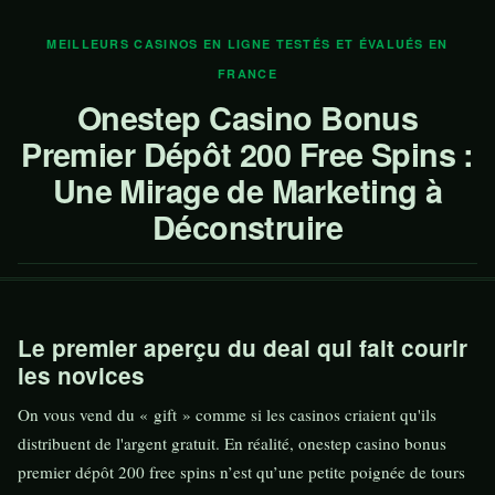
MEILLEURS CASINOS EN LIGNE TESTÉS ET ÉVALUÉS EN
FRANCE
Onestep Casino Bonus
Premier Dépôt 200 Free Spins :
Une Mirage de Marketing à
Déconstruire
Le premier aperçu du deal qui fait courir
les novices
On vous vend du « gift » comme si les casinos criaient qu'ils
distribuent de l'argent gratuit. En réalité, onestep casino bonus
premier dépôt 200 free spins n’est qu’une petite poignée de tours