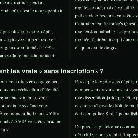
 rouleaux tourner pendant
rapide, coloré, mais à volatilité
vrai coût, c’est le temps perdu à
petites victoires, puis vous êtes 
Contrairement à Gonzo’s Quest, 
propose des tours sans dépôt,
une tension palpable, les promo
n surgit avec un petit texte en
montée d’adrénaline qui dure m
es gains sont limités à 10 € ».
claquement de doigts.
nne affaire, mais la moitié du
t les vrais « sans inscription » ?
ion » veut dire zéro engagement.
Parce que le vrai « sans dépôt » 
jours une vérification d’identité
compensent en vous faisant sign
 commencez à jouer, vous
une dissertation juridique. Et la p
 soudain le système vous
casino se réserve le droit de mod
 À ce moment‑là, le mot « VIP »
écrite en police 8 pt, à peine lisib
amais été VIP, vous êtes juste un
De plus, les plateformes comme
ments.
d’offrir le « tour gratuit », impos