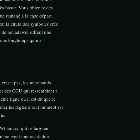
 très basse. Vous obtenez des
vite ramené à la case départ.
où la chute des symboles crée
s de nevadawin offrent une
oins longtemps qu’un
n’existe pas, les marchands
er des CGU qui ressemblent à
etite ligne où il est dit que le
ifier les règles à tout moment est
le.
 Winamax, qui se targuent
ent souvent une restriction