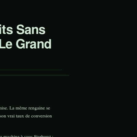
its Sans
 Le Grand
 mise. La même rengaine se
son vrai taux de conversion
la machine à sous Starburst :