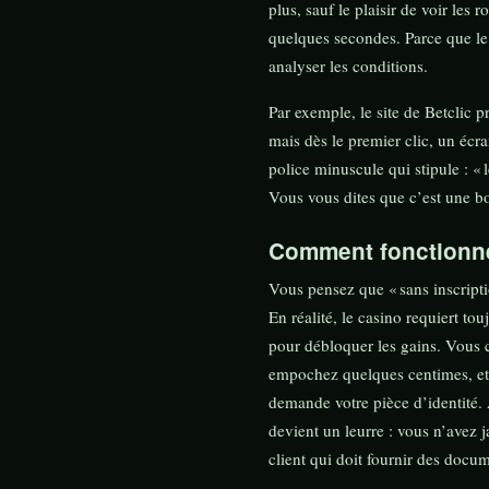
plus, sauf le plaisir de voir les
quelques secondes. Parce que le 
analyser les conditions.
Par exemple, le site de Betclic 
mais dès le premier clic, un écra
police minuscule qui stipule : « l
Vous vous dites que c’est une bo
Comment fonctionnen
Vous pensez que « sans inscript
En réalité, le casino requiert tou
pour débloquer les gains. Vous
empochez quelques centimes, et
demande votre pièce d’identité.
devient un leurre : vous n’avez j
client qui doit fournir des docu