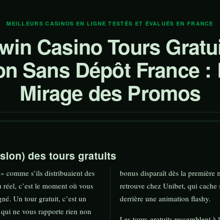
MEILLEURS CASINOS EN LIGNE TESTÉS ET ÉVALUÉS EN FRANCE
in Casino Tours Gratu
ion Sans Dépôt France :
Mirage des Promos
usion) des tours gratuits
 » comme s’ils distribuaient des
bonus disparaît dès la première
au réel, c’est le moment où vous
retrouve chez Unibet, qui cache 
né. Un tour gratuit, c’est un
derrière une animation flashy.
 qui ne vous rapporte rien non
Les tours gratuits ressemblent à 