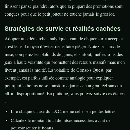
finissent par se plaindre, alors que la plupart des promotions sont
conçues pour que le petit joueur ne touche jamais le gros lot.
Stratégies de survie et réalités cachées
Adopter une démarche analytique avant de cliquer sur « accepter
» est le seul moyen d’éviter de se faire piéger. Notez les taux de
mise, comparez les plafonds de gains, et surtout, méfiez-vous des
jeux à haute volatilité qui promettent des retours massifs mais n’en
livrent jamais la moitié. La volatilité de Gonzo’s Quest, par
exemple, est parfois utilisée comme analogie pour expliquer
pourquoi le bonus ne se transforme jamais en argent réel sans un
effort disproportionné. En pratique, vous pouvez suivre ces étapes
:
Lire chaque clause du T&C, même celles en petites lettres.
Calculez le montant total de mises nécessaires avant de
pouvoir retirer le bonus.