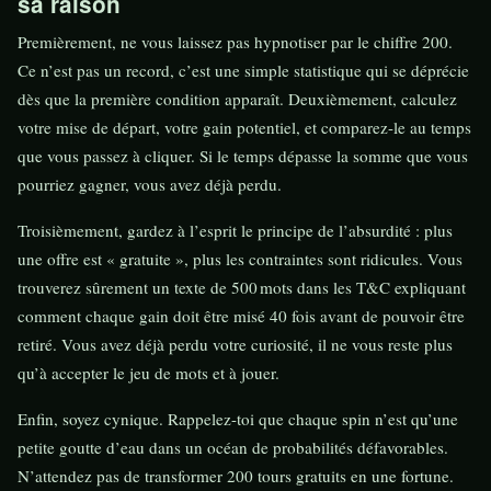
sa raison
Premièrement, ne vous laissez pas hypnotiser par le chiffre 200.
Ce n’est pas un record, c’est une simple statistique qui se déprécie
dès que la première condition apparaît. Deuxièmement, calculez
votre mise de départ, votre gain potentiel, et comparez-le au temps
que vous passez à cliquer. Si le temps dépasse la somme que vous
pourriez gagner, vous avez déjà perdu.
Troisièmement, gardez à l’esprit le principe de l’absurdité : plus
une offre est « gratuite », plus les contraintes sont ridicules. Vous
trouverez sûrement un texte de 500 mots dans les T&C expliquant
comment chaque gain doit être misé 40 fois avant de pouvoir être
retiré. Vous avez déjà perdu votre curiosité, il ne vous reste plus
qu’à accepter le jeu de mots et à jouer.
Enfin, soyez cynique. Rappelez-toi que chaque spin n’est qu’une
petite goutte d’eau dans un océan de probabilités défavorables.
N’attendez pas de transformer 200 tours gratuits en une fortune.