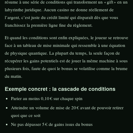
résume à une série de conditions qui transforment un « gift » en un
labyrinthe juridique. Aucun casino ne donne réellement de
l’argent, c’est juste du crédit limité qui disparaît dès que vous
franchissez la première ligne fine du règlement.
Et quand les conditions sont enfin expliquées, le joueur se retrouve
face à un tableau de mise minimale qui ressemble à une équation
de physique quantique. La plupart du temps, la seule façon de
récupérer les gains potentiels est de jouer la même machine à sous
plusieurs fois, faute de quoi le bonus se volatilise comme la brume
du matin.
Exemple concret : la cascade de conditions
Parier au moins 0,10 € sur chaque spin
Atteindre un volume de mise de 20 € avant de pouvoir retirer
quoi que ce soit
Ne pas dépasser 5 € de gains issus du bonus