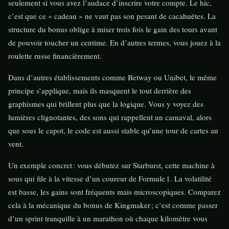
seulement si vous avez l’audace d’inscrire votre compte. Le hic,
c’est que ce « cadeau » ne vaut pas son pesant de cacahuètes. La
structure du bonus oblige à miser trois fois le gain des tours avant
de pouvoir toucher un centime. En d’autres termes, vous jouez à la
roulette russe financièrement.
Dans d’autres établissements comme Betway ou Unibet, le même
principe s’applique, mais ils masquent le tout derrière des
graphismes qui brillent plus que la logique. Vous y voyez des
lumières clignotantes, des sons qui rappellent un carnaval, alors
que sous le capot, le code est aussi stable qu’une tour de cartes au
vent.
Un exemple concret : vous débutez sur Starburst, cette machine à
sous qui file à la vitesse d’un coureur de Formule 1. La volatilité
est basse, les gains sont fréquents mais microscopiques. Comparez
cela à la mécanique du bonus de Kingmaker ; c’est comme passer
d’un sprint tranquille à un marathon où chaque kilomètre vous