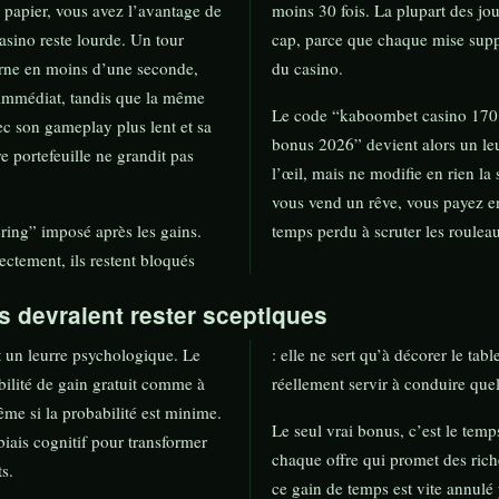
e papier, vous avez l’avantage de
moins 30 fois. La plupart des jo
casino reste lourde. Un tour
cap, parce que chaque mise sup
urne en moins d’une seconde,
du casino.
 immédiat, tandis que la même
Le code “kaboombet casino 170 
c son gameplay plus lent et sa
bonus 2026” devient alors un leur
re portefeuille ne grandit pas
l’œil, mais ne modifie en rien la
vous vend un rêve, vous payez e
ring” imposé après les gains.
temps perdu à scruter les rouleau
ectement, ils restent bloqués
s devraient rester sceptiques
t un leurre psychologique. Le
: elle ne sert qu’à décorer le tab
bilité de gain gratuit comme à
réellement servir à conduire que
me si la probabilité est minime.
Le seul vrai bonus, c’est le temp
iais cognitif pour transformer
chaque offre qui promet des ric
s.
ce gain de temps est vite annulé 