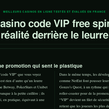
MEILLEURS CASINOS EN LIGNE TESTÉS ET ÉVALUÉS EN FRANCE
Casino code VIP free spi
réalité derrière le leurre
e promotion qui sent le plastique
“code VIP” que vous voyez
Dans le même temps, les dévelo
’est rien d’autre qu’un leurre
comme NetEnt font pousser leurs 
e Betway, PokerStars et Unibet
Gonzo’s Quest, à un rythme qui fe
anque à la petite cuillère ; ils
roller‑coaster pour de la promena
i, en pratique, équivaut à une
“VIP” devient un filet de sécurité
retient que les joueurs les plus d