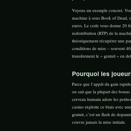
Voyons un exemple concret. Vous
machine à sous Book of Dead, o
euros. Le code vous donne 20 fr
redistribution (RTP) de la mach
théoriquement récupérer une part
conditions de mise – souvent 40 f
transforment le « gratuit » en de
Pourquoi les joueur
Parce que l’appât du gain rapide
on sait que la plupart des bonus 
cerveau humain adore les petite
casino exploite ce biais avec un
gratuit, c’est un flash de dopami
couvre jamais la mise initiale.