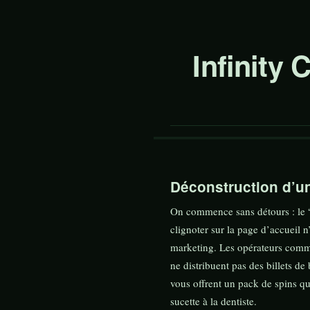
Infinity 
Déconstruction d’un
On commence sans détours : le 
clignoter sur la page d’accueil n
marketing. Les opérateurs comm
ne distribuent pas des billets de b
vous offrent un pack de spins qu
sucette à la dentiste.