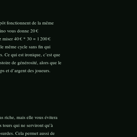
pôt fonctionnent de la même
sino vous donne 20 €
 miser 40 € * 30 = 1 200 €
 le même cycle sans fin qui
s. Ce qui est ironique, c’est que
stoire de générosité, alors que le
mps et d’argent des joueurs.
s riche, mais elle vous évitera
s tours qui ne serviront qu’à
bsurdes. Cela permet aussi de