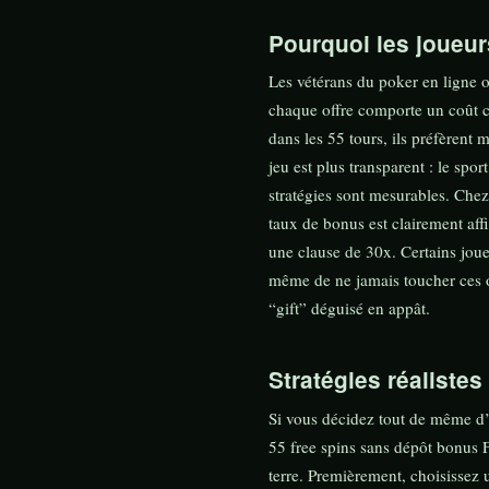
Pourquoi les joueur
Les vétérans du poker en ligne o
chaque offre comporte un coût 
dans les 55 tours, ils préfèrent m
jeu est plus transparent : le spor
stratégies sont mesurables. Che
taux de bonus est clairement aff
une clause de 30x. Certains jou
même de ne jamais toucher ces 
“gift” déguisé en appât.
Stratégies réalistes
Si vous décidez tout de même d
55 free spins sans dépôt bonus FR
terre. Premièrement, choisissez 