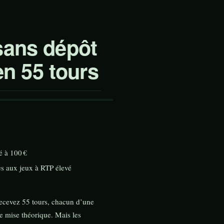
sans dépôt
en 55 tours
é à 100 €
s aux jeux à RTP élevé
recevez 55 tours, chacun d’une
de mise théorique. Mais les