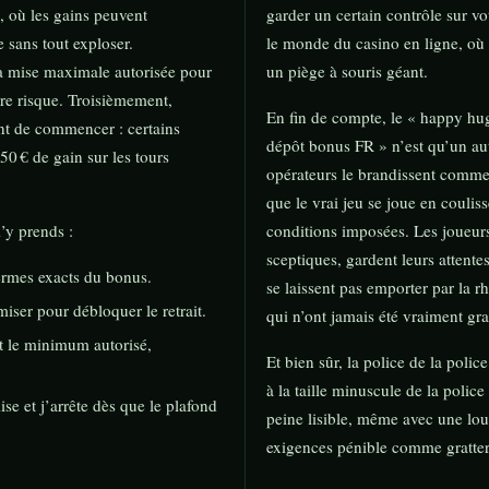
où les gains peuvent
garder un certain contrôle sur vo
 sans tout exploser.
le monde du casino en ligne, o
a mise maximale autorisée pour
un piège à souris géant.
tre risque. Troisièmement,
En fin de compte, le « happy hug
ant de commencer : certains
dépôt bonus FR » n’est qu’un aut
50 € de gain sur les tours
opérateurs le brandissent comme 
que le vrai jeu se joue en coulisse
’y prends :
conditions imposées. Les joueur
sceptiques, gardent leurs attente
termes exacts du bonus.
se laissent pas emporter par la rh
miser pour débloquer le retrait.
qui n’ont jamais été vraiment grat
nt le minimum autorisé,
Et bien sûr, la police de la police
à la taille minuscule de la police
se et j’arrête dès que le plafond
peine lisible, même avec une loup
exigences pénible comme gratter