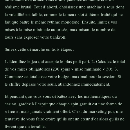
réalisme brutal. Tout d’abord, choisissez une machine à sous dont
la volatilité est faible, comme le fameux slot à thème fruité qui ne
fait que battre le même rythme monotone. Ensuite, limitez vos
mises à la mise minimale autorisée, maximisant le nombre de
tours sans exploser votre bankroll.
Suivez cette démarche en trois étapes :
1. Identifiez le jeu qui accepte le plus petit pari. 2. Calculez le total
de vos mises obligatoires (230 spins × mise minimale × 30). 3.
Comparez ce total avec votre budget maximal pour la session. Si
le chiffre dépasse votre seuil, abandonnez immédiatement.
Et pendant que vous vous débattez avec les mathématiques du
casino, gardez à l’esprit que chaque spin gratuit est une forme de
« free », mais jamais vraiment offert. C’est du marketing pur, une
tentative de vous faire croire qu’ils ont un cœur d’or alors qu’ils ne
livrent que du ferraille.