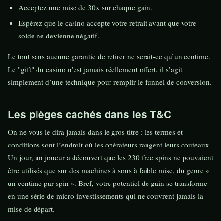
Acceptez une mise de 30x sur chaque gain.
Espérez que le casino accepte votre retrait avant que votre
solde ne devienne négatif.
Le tout sans aucune garantie de retirer ne serait-ce qu’un centime.
Le "gift" du casino n’est jamais réellement offert, il s’agit
simplement d’une technique pour remplir le funnel de conversion.
Les pièges cachés dans les T&C
On ne vous le dira jamais dans le gros titre : les termes et
conditions sont l’endroit où les opérateurs rangent leurs couteaux.
Un jour, un joueur a découvert que les 230 free spins ne pouvaient
être utilisés que sur des machines à sous à faible mise, du genre «
un centime par spin ». Bref, votre potentiel de gain se transforme
en une série de micro‑investissements qui ne couvrent jamais la
mise de départ.