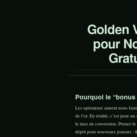
Golden 
pour No
Grat
Pourquoi le “bonus 
Les opérateurs aiment nous faire 
de l’or. En réalité, c’est juste un
le taux de conversion. Prenez l
dépôt pour nouveaux joueurs : i