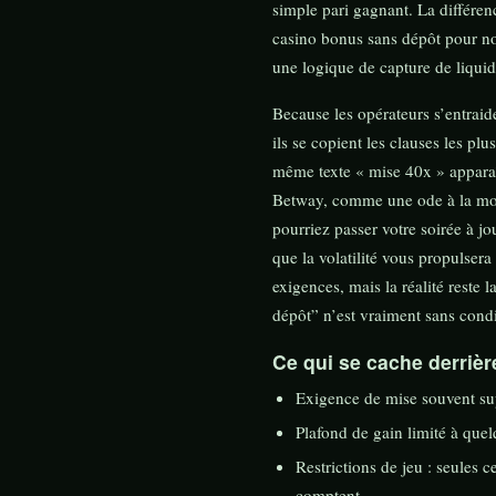
simple pari gagnant. La différenc
casino bonus sans dépôt pour no
une logique de capture de liquidi
Because les opérateurs s’entraid
ils se copient les clauses les pl
même texte « mise 40x » apparaît
Betway, comme une ode à la mo
pourriez passer votre soirée à j
que la volatilité vous propulsera
exigences, mais la réalité reste 
dépôt” n’est vraiment sans condi
Ce qui se cache derrièr
Exigence de mise souvent su
Plafond de gain limité à quel
Restrictions de jeu : seules 
comptent.