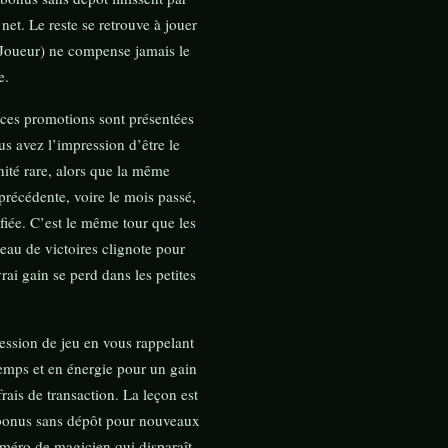
net. Le reste se retrouve à jouer
 Joueur) ne compense jamais le
e.
 ces promotions sont présentées
s avez l’impression d’être le
nité rare, alors que la même
 précédente, voire le mois passé,
iée. C’est le même tour que les
leau de victoires clignote pour
vrai gain se perd dans les petites
session de jeu en vous rappelant
emps et en énergie pour un gain
rais de transaction. La leçon est
 bonus sans dépôt pour nouveaux
uméro de magicien qui disparaît