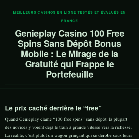
MEILLEURS CASINOS EN LIGNE TESTÉS ET ÉVALUÉS EN
FRANCE
Genieplay Casino 100 Free
Spins Sans Dépôt Bonus
Mobile : Le Mirage de la
Gratuité qui Frappe le
Portefeuille
Le prix caché derrière le “free”
Quand Genieplay clame “100 free spins” sans dépôt, la plupart
des novices y voient déjà le train à grande vitesse vers la richesse.
La réalité, c’est plutôt un wagon grinçant qui se dérobe sous leurs