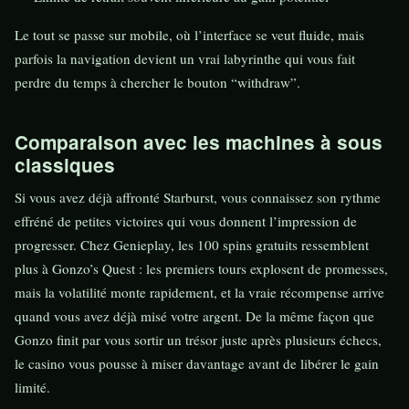
Le tout se passe sur mobile, où l’interface se veut fluide, mais
parfois la navigation devient un vrai labyrinthe qui vous fait
perdre du temps à chercher le bouton “withdraw”.
Comparaison avec les machines à sous
classiques
Si vous avez déjà affronté Starburst, vous connaissez son rythme
effréné de petites victoires qui vous donnent l’impression de
progresser. Chez Genieplay, les 100 spins gratuits ressemblent
plus à Gonzo’s Quest : les premiers tours explosent de promesses,
mais la volatilité monte rapidement, et la vraie récompense arrive
quand vous avez déjà misé votre argent. De la même façon que
Gonzo finit par vous sortir un trésor juste après plusieurs échecs,
le casino vous pousse à miser davantage avant de libérer le gain
limité.