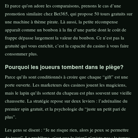
Et parce qu’on adore les comparaisons, prenons le cas d’une
promotion similaire chez Bet365, qui propose 50 tours gratuits sur
une machine à thème pirate. Là aussi, la petite récompense
apparaît comme un bonbon à la fin d’une partie dont le coût de
frappe dépasse largement la valeur du bonbon. Ce n’est pas la
gratuité qui vous enrichit, c’est la capacité du casino à vous faire
consommer plus.
Pourquoi les joueurs tombent dans le piège?
Parce qu’ils sont conditionnés à croire que chaque “gift” est une
porte ouverte. Les marketeurs des casinos jouent les magiciens,
mais le lapin qu’ils sortent du chapeau est plus souvent une vieille
chaussette. La stratégie repose sur deux leviers : l’adrénaline du
premier spin gratuit, et la psychologie du “juste un petit pari de
plus”.
Les gens se disent : “Je ne risque rien, alors je peux se permettre
de jouer”. Le problème, c’est que le “rien” n’existe pas : le temps,