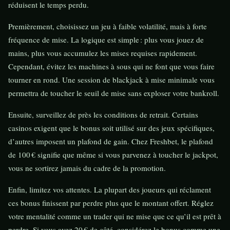
réduisent le temps perdu.
Premièrement, choisissez un jeu à faible volatilité, mais à forte
fréquence de mise. La logique est simple : plus vous jouez de
mains, plus vous accumulez les mises requises rapidement.
Cependant, évitez les machines à sous qui ne font que vous faire
tourner en rond. Une session de blackjack à mise minimale vous
permettra de toucher le seuil de mise sans exploser votre bankroll.
Ensuite, surveillez de près les conditions de retrait. Certains
casinos exigent que le bonus soit utilisé sur des jeux spécifiques,
d’autres imposent un plafond de gain. Chez Freshbet, le plafond
de 100 € signifie que même si vous parvenez à toucher le jackpot,
vous ne sortirez jamais du cadre de la promotion.
Enfin, limitez vos attentes. La plupart des joueurs qui réclament
ces bonus finissent par perdre plus que le montant offert. Réglez
votre mentalité comme un trader qui ne mise que ce qu’il est prêt à
perdre. Si vous avez 20 € de côté, considérez le bonus comme une