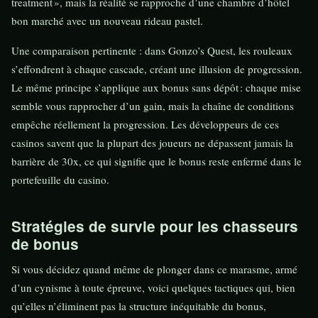
treatment », mais la réalité se rapproche d’une chambre d’hôtel
bon marché avec un nouveau rideau pastel.
Une comparaison pertinente : dans Gonzo’s Quest, les rouleaux
s’effondrent à chaque cascade, créant une illusion de progression.
Le même principe s’applique aux bonus sans dépôt : chaque mise
semble vous rapprocher d’un gain, mais la chaîne de conditions
empêche réellement la progression. Les développeurs de ces
casinos savent que la plupart des joueurs ne dépassent jamais la
barrière de 30x, ce qui signifie que le bonus reste enfermé dans le
portefeuille du casino.
Stratégies de survie pour les chasseurs
de bonus
Si vous décidez quand même de plonger dans ce marasme, armé
d’un cynisme à toute épreuve, voici quelques tactiques qui, bien
qu’elles n’éliminent pas la structure inéquitable du bonus,