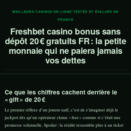
MEILLEURS CASINOS EN LIGNE TESTÉS ET ÉVALUÉS EN
FRANCE
Freshbet casino bonus sans
dépôt 20 € gratuits FR : la petite
monnaie qui ne paiera jamais
vos dettes
Ce que les chiffres cachent derrière le
« gift » de 20 €
Le premier réflexe d’un joueur naïf, c’est de s’imaginer déjà le
jackpot dès qu’un opérateur clame « free » comme si c’était une
promesse solennelle. Spoiler : la réalité ressemble plus à un ticket