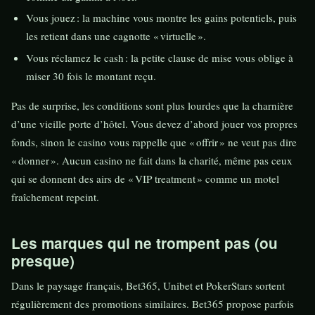
Vous jouez : la machine vous montre les gains potentiels, puis
les retient dans une cagnotte « virtuelle ».
Vous réclamez le cash : la petite clause de mise vous oblige à
miser 30 fois le montant reçu.
Pas de surprise, les conditions sont plus lourdes que la charnière
d’une vieille porte d’hôtel. Vous devez d’abord jouer vos propres
fonds, sinon le casino vous rappelle que « offrir » ne veut pas dire
« donner ». Aucun casino ne fait dans la charité, même pas ceux
qui se donnent des airs de « VIP treatment » comme un motel
fraîchement repeint.
Les marques qui ne trompent pas (ou
presque)
Dans le paysage français, Bet365, Unibet et PokerStars sortent
régulièrement des promotions similaires. Bet365 propose parfois