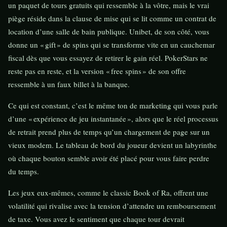
un paquet de tours gratuits qui ressemble à la vôtre, mais le vrai
piège réside dans la clause de mise qui se lit comme un contrat de
location d’une salle de bain publique. Unibet, de son côté, vous
donne un « gift » de spins qui se transforme vite en un cauchemar
fiscal dès que vous essayez de retirer le gain réel. PokerStars ne
reste pas en reste, et la version « free spins » de son offre
ressemble à un faux billet à la banque.
Ce qui est constant, c’est le même ton de marketing qui vous parle
d’une « expérience de jeu instantanée », alors que le réel processus
de retrait prend plus de temps qu’un chargement de page sur un
vieux modem. Le tableau de bord du joueur devient un labyrinthe
où chaque bouton semble avoir été placé pour vous faire perdre
du temps.
Les jeux eux-mêmes, comme le classic Book of Ra, offrent une
volatilité qui rivalise avec la tension d’attendre un remboursement
de taxe. Vous avez le sentiment que chaque tour devrait