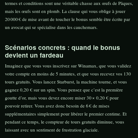
termes et conditions sont une véritable chasse aux œufs de Pâques,
mais les œufs sont en plomb. La clause qui vous oblige à jouer
20 000 € de mise avant de toucher le bonus semble être écrite par
un avocat qui se spécialise dans les cauchemars.
Scénarios concrets : quand le bonus
devient un fardeau
Imaginez que vous vous inscrivez sur Winamax, que vous validez
votre compte en moins de 5 minutes, et que vous recevez vos 130
tours gratuits. Vous lancez Starburst, la machine tourne, et vous
gagnez 0,20 € sur un spin. Vous pensez que c’est la première
goutte d’or, mais vous devez encore miser 30 × 0,20 € pour
pouvoir retirer. Vous avez donc besoin de 6 € de mises
supplémentaires simplement pour libérer le premier centime. Et
pendant ce temps, le compteur de tours gratuits diminue, vous
laissant avec un sentiment de frustration glaciale.