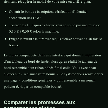
rien sans récupérer la moitié de votre mise en arrière‑plan.
Obtenir le bonus : inscription, vérification d’identité,
acceptation des CGU.
Tourner les 130 spins : chaque spin se solde par une mise de
0,10 € à 0,50 € selon la machine.
Exiger le retrait : le turnover requis s’élève souvent à 30 fois le
bonus.
Le tout est empaqueté dans une interface qui donne l’impression
d’un tableau de bord de fusée, alors qu’en réalité le tableau de
bord ressemble à un ruban adhésif mal collé. Vous avez beau
cliquer sur « réclamer votre bonus », le système vous renvoie vers
une page « conditions générales » qui ressemble à un roman
policier écrit par un comptable bourré.
Comparer les promesses aux