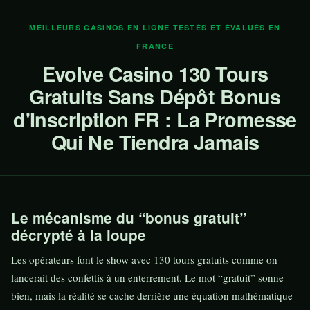
MEILLEURS CASINOS EN LIGNE TESTÉS ET ÉVALUÉS EN
FRANCE
Evolve Casino 130 Tours
Gratuits Sans Dépôt Bonus
d'Inscription FR : La Promesse
Qui Ne Tiendra Jamais
Le mécanisme du “bonus gratuit”
décrypté à la loupe
Les opérateurs font le show avec 130 tours gratuits comme on
lancerait des confettis à un enterrement. Le mot “gratuit” sonne
bien, mais la réalité se cache derrière une équation mathématique