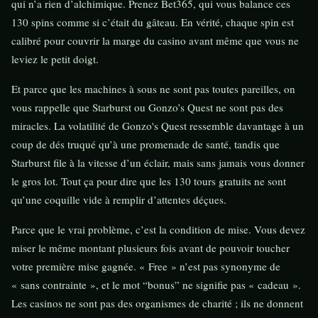
qui n’a rien d’alchimique. Prenez Bet365, qui vous balance ces
130 spins comme si c’était du gâteau. En vérité, chaque spin est
calibré pour couvrir la marge du casino avant même que vous ne
leviez le petit doigt.
Et parce que les machines à sous ne sont pas toutes pareilles, on
vous rappelle que Starburst ou Gonzo’s Quest ne sont pas des
miracles. La volatilité de Gonzo's Quest ressemble davantage à un
coup de dés truqué qu’à une promenade de santé, tandis que
Starburst file à la vitesse d’un éclair, mais sans jamais vous donner
le gros lot. Tout ça pour dire que les 130 tours gratuits ne sont
qu’une coquille vide à remplir d’attentes déçues.
Parce que le vrai problème, c’est la condition de mise. Vous devez
miser le même montant plusieurs fois avant de pouvoir toucher
votre première mise gagnée. « Free » n’est pas synonyme de
« sans contrainte », et le mot “bonus” ne signifie pas « cadeau ».
Les casinos ne sont pas des organismes de charité ; ils ne donnent