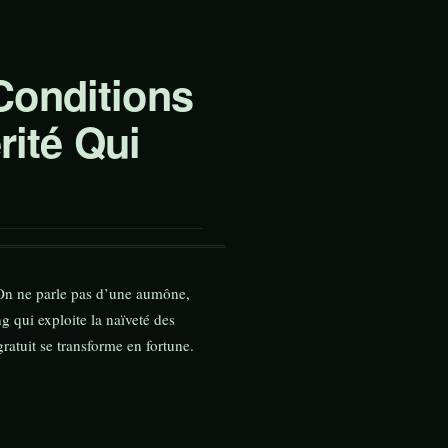
Conditions
rité Qui
gratuit se transforme en fortune.