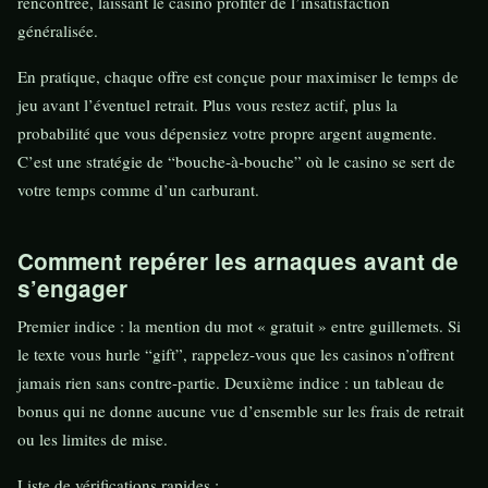
rencontrée, laissant le casino profiter de l’insatisfaction
généralisée.
En pratique, chaque offre est conçue pour maximiser le temps de
jeu avant l’éventuel retrait. Plus vous restez actif, plus la
probabilité que vous dépensiez votre propre argent augmente.
C’est une stratégie de “bouche‑à‑bouche” où le casino se sert de
votre temps comme d’un carburant.
Comment repérer les arnaques avant de
s’engager
Premier indice : la mention du mot « gratuit » entre guillemets. Si
le texte vous hurle “gift”, rappelez‑vous que les casinos n’offrent
jamais rien sans contre‑partie. Deuxième indice : un tableau de
bonus qui ne donne aucune vue d’ensemble sur les frais de retrait
ou les limites de mise.
Liste de vérifications rapides :