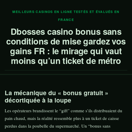
MEILLEURS CASINOS EN LIGNE TESTÉS ET ÉVALUÉS EN
FRANCE
Dbosses casino bonus sans
conditions de mise gardez vos
gains FR : le mirage qui vaut
moins qu’un ticket de métro
La mécanique du « bonus gratuit »
décortiquée à la loupe
Les opérateurs brandissent le “gift” comme s’ils distribuaient du
pain chaud, mais la réalité ressemble plus à un ticket de caisse
perdus dans la poubelle du supermarché. Un “bonus sans