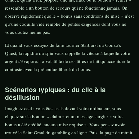
ressemble à un bouton de secours qui ne fonctionne jamais. On
observe rapidement que le « bonus sans conditions de mise » n’est
qu’une coquille vide remplie de petites exigences dont vous ne
vous doutez même pas.
Et quand vous essayez de faire tourner Starburst ou Gonzo’s
Quest, la rapidité du spin vous rappelle la vitesse à laquelle votre
argent s’évapore. La volatilité de ces titres ne fait qu’accentuer le
contraste avec la prétendue liberté du bonus.
Scénarios typiques : du clic à la
désillusion
Imaginez ceci : vous êtes assis devant votre ordinateur, vous
cliquez sur le bouton « claim » et un message surgit : « votre
bonus a été crédité, aucune mise requise ». Vous pensez avoir
trouvé le Saint Graal du gambling en ligne. Puis, la page de retrait