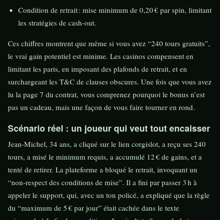
Condition de retrait : mise minimum de 0,20 € par spin, limitant
les stratégies de cash‑out.
Ces chiffres montrent que même si vous avez “240 tours gratuits”,
le vrai gain potentiel est minime. Les casinos compensent en
limitant les paris, en imposant des plafonds de retrait, et en
surchargeant les T&C de clauses obscures. Une fois que vous avez
lu la page 7 du contrat, vous comprenez pourquoi le bonus n’est
pas un cadeau, mais une façon de vous faire tourner en rond.
Scénario réel : un joueur qui veut tout encaisser
Jean‑Michel, 34 ans, a cliqué sur le lien corgislot, a reçu ses 240
tours, a misé le minimum requis, a accumulé 12 € de gains, et a
tenté de retirer. La plateforme a bloqué le retrait, invoquant un
“non‑respect des conditions de mise”. Il a fini par passer 3 h à
appeler le support, qui, avec un ton policé, a expliqué que la règle
du “maximum de 5 € par jour” était cachée dans le texte