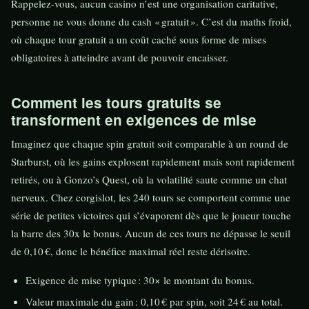
Rappelez-vous, aucun casino n’est une organisation caritative,
personne ne vous donne du cash « gratuit ». C’est du maths froid,
où chaque tour gratuit a un coût caché sous forme de mises
obligatoires à atteindre avant de pouvoir encaisser.
Comment les tours gratuits se
transforment en exigences de mise
Imaginez que chaque spin gratuit soit comparable à un round de
Starburst, où les gains explosent rapidement mais sont rapidement
retirés, ou à Gonzo’s Quest, où la volatilité saute comme un chat
nerveux. Chez corgislot, les 240 tours se comportent comme une
série de petites victoires qui s’évaporent dès que le joueur touche
la barre des 30x le bonus. Aucun de ces tours ne dépasse le seuil
de 0,10 €, donc le bénéfice maximal réel reste dérisoire.
Exigence de mise typique : 30× le montant du bonus.
Valeur maximale du gain : 0,10 € par spin, soit 24 € au total.