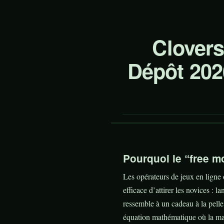
Clovers
Dépôt 202
Pourquoi le “free m
Les opérateurs de jeux en ligne 
sur un spin gratuit ? Ridicule
efficace d’attirer les novices : l
mécanique à la volatilité de Gonzo
ressemble à un cadeau à la pelle.
comme une montagne russe sans cei
équation mathématique où la m
qui croit récolter des montagnes