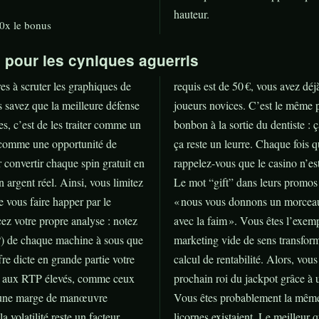
hauteur.
0x le bonus
e pour les cyniques aguerris
es à scruter les graphiques de
 investi plus que la plupart des
savez que la meilleure défense
me principe que de donner un
s, c’est de les traiter comme un
ça ne compense pas la douleur, et
e comme une opportunité de
ue vous cliquez sur “claim”,
convertir chaque spin gratuit en
t pas une association caritative.
 argent réel. Ainsi, vous limitez
s ne veut dire autre chose que
e vous faire happer par le
pain pour vous faire revenir
P) de chaque machine à sous que
me l’aventure ludique en simple
fre dicte en grande partie votre
vous pensez pouvoir devenir le
ots aux RTP élevés, comme ceux
une offre sans dépôt en 2026 ?
t une marge de manœuvre
ération qui croyait que les
 volatilité reste un facteur
que vous pouvez faire, c’est