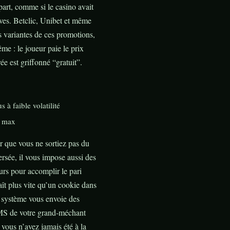
ée est griffonné “gratuit”.
 à faible volatilité
€ max
er que vous ne sortiez pas du
ersée, il vous impose aussi des
urs pour accomplir le pari
ît plus vite qu’un cookie dans
e système vous envoie des
SMS de votre grand‑méchant
 vous n’avez jamais été à la