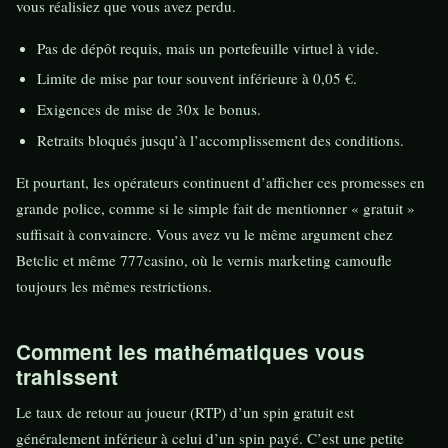
vous réalisiez que vous avez perdu.
Pas de dépôt requis, mais un portefeuille virtuel à vide.
Limite de mise par tour souvent inférieure à 0,05 €.
Exigences de mise de 30x le bonus.
Retraits bloqués jusqu’à l’accomplissement des conditions.
Et pourtant, les opérateurs continuent d’afficher ces promesses en
grande police, comme si le simple fait de mentionner « gratuit »
suffisait à convaincre. Vous avez vu le même argument chez
Betclic et même 777casino, où le vernis marketing camoufle
toujours les mêmes restrictions.
Comment les mathématiques vous
trahissent
Le taux de retour au joueur (RTP) d’un spin gratuit est
généralement inférieur à celui d’un spin payé. C’est une petite