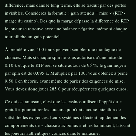
différence, mais dans le long terme, elle se traduit par des pertes
invisibles. Considérez la formule : gain attendu = mise × (RTP -
marge du casino). Dès que la marge dépasse la différence de RTP,
le joueur se retrouve avec une balance négative, même si chaque
tour affiche un gain potentiel.
À première vue, 100 tours peuvent sembler une montagne de
chances. Mais si chaque spin ne vous autorise qu’une mise de
0,10 € et que le RTP réel se situe autour de 95 %, le gain moyen
par spin est de 0,095 €. Multipliez par 100, vous obtenez à peine
9,50 € en théorie, avant même de parler des exigences de mise.
Vous devez donc jouer 285 € pour récupérer ces quelques euros.
Ce qui est amusant, c’est que les casinos utilisent l’appât du «
gratuit » pour attirer les joueurs qui n’ont aucune intention de
satisfaire les exigences. Leurs systèmes détectent rapidement les
comportements de « chasse aux bonus » et les bannissent, laissant
les joueurs authentiques coincés dans le marasme.