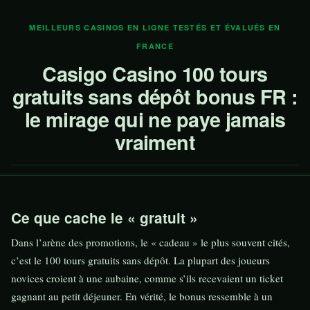
MEILLEURS CASINOS EN LIGNE TESTÉS ET ÉVALUÉS EN
FRANCE
Casigo Casino 100 tours
gratuits sans dépôt bonus FR :
le mirage qui ne paye jamais
vraiment
Ce que cache le « gratuit »
Dans l’arène des promotions, le « cadeau » le plus souvent cités,
c’est le 100 tours gratuits sans dépôt. La plupart des joueurs
novices croient à une aubaine, comme s’ils recevaient un ticket
gagnant au petit déjeuner. En vérité, le bonus ressemble à un