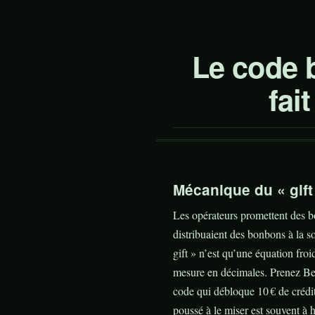
Le code 
fai
Mécanique du « gift
Les opérateurs promettent des 
mise qui transforme votre m
distribuaient des bonbons à la so
gift » n’est qu’une équation froi
mesure en décimales. Prenez Betc
code qui débloque 10 € de crédit
poussé à le miser est souvent à ha