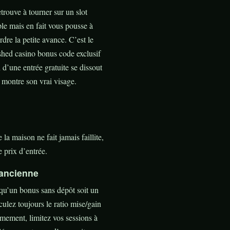
etrouve à tourner sur un slot
le mais en fait vous pousse à
dre la petite avance. C’est le
hed casino bonus code exclusif
n d’une entrée gratuite se dissout
 montre son vrai visage.
 prix d’entrée.
’ancienne
qu’un bonus sans dépôt soit un
lez toujours le ratio mise/gain
èmement, limitez vos sessions à