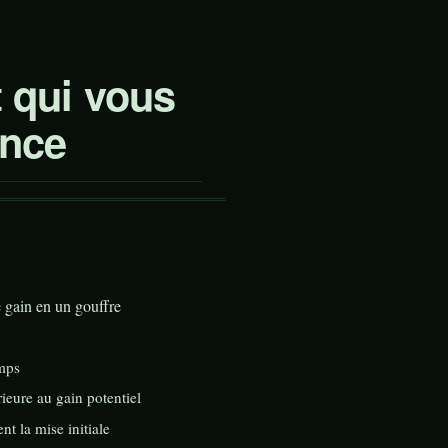
 qui vous
ance
emps
eure au gain potentiel
t la mise initiale