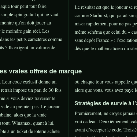
aque tour peut tout faire
Le résultat est que le joueur se r
 simple spin gratuit qui ne vaut
comme Starburst, qui paraît simp
miser rapidement pour ne pas per
r le moindre gain réel. Les
même schéma que celui du « cas
 dans les petits caractères comme
sans dépôt France » : l’excitatio
its ? Ils exigent un volume de
dès que le mathématicien du site
es vraies offres de marque
e. Leur code exclusif donne un
a maison ne fait jamais faillite,
retrait impose un pari de 30 fois
alors que vous, vous avez payé le
e si vous deviez traverser le
Stratégies de survie à l
 vide au premier pas. Le joueur
Premièrement, ne croyez jamais 
baine, alors que la vraie
vrai cadeau. Deuxièmement, calcu
ant à lui,
avant d’accepter le code. Troisi
ble à un ticket de loterie acheté