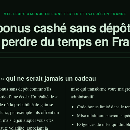
MEILLEURS CASINOS EN LIGNE TESTÉS ET ÉVALUÉS EN FRANCE
bonus cashé sans dépôt
t perdre du temps en Fr
 » qui ne serait jamais un cadeau
bonus sans dépôt comme s’ils
aigre gain en un gouffre
rtie d’une école. En réalité, le «
administratif.
de où la probabilité de gain se
Code bonus limité dans le t
lic, par exemple : ils offrent un
Mise minimum souvent supéri
, mais le jeu auquel vous êtes
Exigences de mise qui doublen
ute volatilité, rappelant la