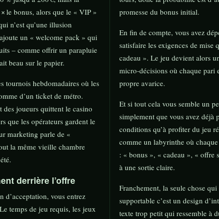
× le bonus, alors que le « VIP »
promesse du bonus initial.
ui n’est qu’une illusion
En fin de compte, vous avez dép
, ajoute un « welcome pack » qui
satisfaire les exigences de mise
uits – comme offrir un parapluie
cadeau ». Le jeu devient alors u
ait beau sur le papier.
micro‑décisions où chaque pari e
 des tournois hebdomadaires où les
propre avarice.
somme d’un ticket de métro.
Et si tout cela vous semble un p
t des joueurs quittent le casino
simplement que vous avez déjà pa
rs que les opérateurs gardent le
conditions qu’à profiter du jeu r
eur marketing parle de «
comme un labyrinthe où chaque
tout la même vieille chambre
: « bonus », « cadeau », « offre
été.
à une sortie claire.
nt derrière l’offre
Franchement, la seule chose qui 
n d’acceptation, vous entrez
supportable c’est un design d’in
Le temps de jeu requis, les jeux
texte trop petit qui ressemble à 