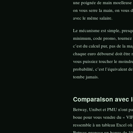
une poignée de main moelleuse 
on vous serre la main, on vous d
avec le même salaire.
Le mécanisme est simple, presqu
minimum, code promo, tournez l
c’est du calcul pur, pas de la m
chaque euro déboursé doit être 
vous puissiez toucher le moindr
probabilité, c’est l’équivalent d
tombe jamais.
Comparaison avec l
Betway, Unibet et PMU n’ont pas
boue pour vous vendre du « VIP
ressemble à un tableau Excel où 
Betway propose un bonus de 100