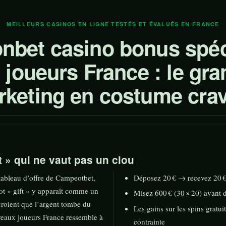
MEILLEURS CASINOS EN LIGNE TESTÉS ET ÉVALUÉS EN FRANCE
bet casino bonus spéc
joueurs France : le gra
keting en costume cra
t » qui ne vaut pas un clou
 tableau d’offre de Campeotbet,
Déposez 20 € → recevez 20 
t « gift » y apparaît comme un
Misez 600 € (30 × 20) avant d
croient que l’argent tombe du
Les gains sur les spins gratu
veaux joueurs France ressemble à
contrainte