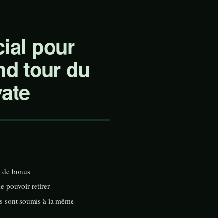
ial pour
nd tour du
vate
€ de bonus
e pouvoir retirer
its sont soumis à la même