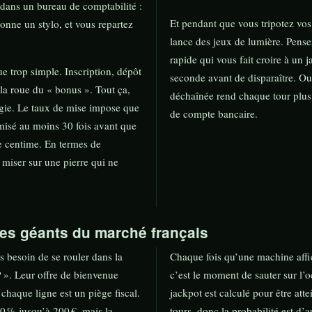
dans un bureau de comptabilité :
Et pendant que vous tripotez vos 
onne un stylo, et vous repartez
lance des jeux de lumière. Pensez
rapide qui vous fait croire à un 
e trop simple. Inscription, dépôt
seconde avant de disparaître. Ou 
a roue du « bonus ». Tout ça,
déchaînée rend chaque tour plus 
agie. Le taux de mise impose que
de compte bancaire.
misé au moins 30 fois avant que
e centime. En termes de
e miser sur une pierre qui ne
es géants du marché français
 besoin de se rouler dans la
Chaque fois qu’une machine affi
 ». Leur offre de bienvenue
c’est le moment de sauter sur l’o
chaque ligne est un piège fiscal.
jackpot est calculé pour être atte
 % jusqu’à 200 €, mais la
tours, donc la probabilité est d’a