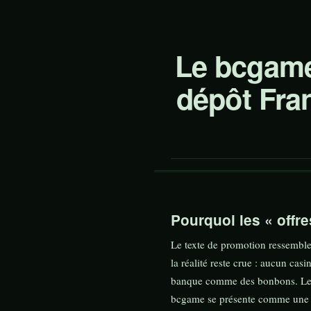
Le bcgame
dépôt Fra
Pourquoi les « offr
Le texte de promotion ressemble
la réalité reste crue : aucun casi
banque comme des bonbons. Le 
bcgame se présente comme une m