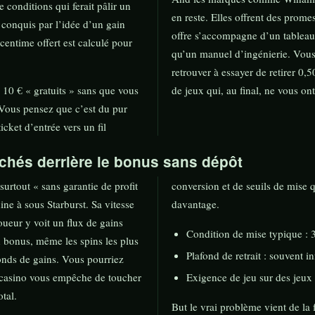
conditions qui ferait pâlir un
en reste. Elles offrent des prome
 conquis par l’idée d’un gain
offre s’accompagne d’un tableau
centime offert est calculé pour
qu’un manuel d’ingénierie. Vous
retrouver à essayer de retirer 0,5
 10 € « gratuits » sans que vous
de jeux qui, au final, ne vous on
Vous pensez que c’est du pur
icket d’entrée vers un fil
hés derrière le bonus sans dépôt
surtout « sans garantie de profit
conversion et de seuils de mise q
ne à sous Starburst. Sa vitesse
davantage.
joueur y voit un flux de gains
Condition de mise typique : 
n bonus, même les spins les plus
Plafond de retrait : souvent i
fonds de gains. Vous pourriez
Exigence de jeu sur des jeux 
le casino vous empêche de toucher
tal.
But le vrai problème vient de la