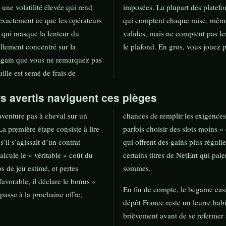
imposées. La plupart des platefo
 une volatilité élevée qui rend
qui comptent chaque mise, même
exactement ce que les opérateurs
valides, mais ne comptent pas les
e qui masque la lenteur du
le plafond. En gros, vous jouez 
ellement concentré sur la
s gain que vous ne remarquez pas
ille est semé de frais de
s avertis naviguent ces pièges
aventure pas à cheval sur un
chances de remplir les exigences 
a première étape consiste à lire
parfois choisir des slots moins «
il s’agissait d’un contrat
qui offrent des gains plus réguli
alcule le « véritable » coût du
certains titres de NetEnt qui pai
s de jeu estimé, et pertes
sommes.
 favorable, il déclare le bonus «
En fin de compte, le bcgame ca
asse à la prochaine offre,
dépôt France reste un leurre habi
brièvement avant de se refermer s