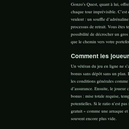
Gonzo’s Quest, quant à lui, offre
chaque tour imprévisible. C’est 
veulent : un souffle d’adrénalin
processus de retrait. Vous êtes t
possibilité de décrocher un gro
que le chemin vers votre portefeu
Comment les joueur
Un vétéran du jeu en ligne ne s’
bonus sans dépôt sans un plan. L
les conditions générales comme s’
d’assurance. Ensuite, le joueur c
bonus : mise totale requise, temp
potentielles. Si le ratio n’est pas
gratuit » comme une arnaque et p
souvent encore plus vide.