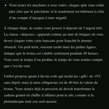
Vous testez les machines à sous vidéo, chaque spin vous coûte
plus cher que le précédent, et le rendement est inférieur à celui
d’un compte d’épargne à taux négatif.
À chaque étape, le casino vous pousse à déposer de l’argent réel.
La clause « déposez » apparaît comme un mur de briques où vous
devez claquer votre carte bancaire pour franchir le dernier
obstacle. Un petit texte, souvent caché dans les petites lignes,
indique que le bonus est valable seulement pendant 48 heures.
Vous avez le temps d’en profiter, le temps de vous rendre compte
que c’est du vent.
Unibet propose quant à lui un code qui inclut un « gift » de 15 €
sans dépôt, mais la mise obligatoire est de 40 fois la valeur du
bonus. Vous sentez déjà la pression de devoir transformer le
cadeau gratuit en chiffre d’affaires pour le site, comme si la
philanthropie était son seul moteur.