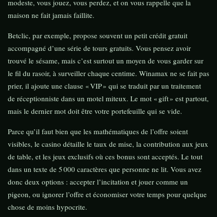
modeste, vous jouez, vous perdez, et on vous rappelle que la
maison ne fait jamais faillite.
Betclic, par exemple, propose souvent un petit crédit gratuit
accompagné d’une série de tours gratuits. Vous pensez avoir
trouvé le sésame, mais c’est surtout un moyen de vous garder sur
le fil du rasoir, à surveiller chaque centime. Winamax ne se fait pas
prier, il ajoute une clause « VIP » qui se traduit par un traitement
de réceptionniste dans un motel miteux. Le mot « gift » est partout,
mais le dernier mot doit être votre portefeuille qui se vide.
Parce qu’il faut bien que les mathématiques de l’offre soient
visibles, le casino détaille le taux de mise, la contribution aux jeux
de table, et les jeux exclusifs où ces bonus sont acceptés. Le tout
dans un texte de 5 000 caractères que personne ne lit. Vous avez
donc deux options : accepter l’incitation et jouer comme un
pigeon, ou ignorer l’offre et économiser votre temps pour quelque
chose de moins hypocrite.