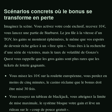
Scénarios concrets où le bonus se
transforme en perte
Imaginez la scène. Vous activez votre code exclusif, recevez 10 €,
vous lancez une partie de Starburst. Le jeu file à la vitesse d’un
TGV, les gains se montrent éphémères, le même que vos espoirs
de devenir riche grâce à un « free spin ». Vous êtes à la recherche
d’une série de victoires, mais le taux de volatilité de Gonzo’s
Quest vous rappelle que les gros gains sont plus rares que les
tickets de loterie gagnants.
Vous misez les 10 € sur la roulette européenne, vous perdez en
moins de cinq minutes, le casino réclame que le bonus doit
être misé 30 fois.
Vous essayez un tableau de blackjack, vous atteignez la limite
de mise maximale, le système bloque votre gain et lève un
rideau sur le « coup de pouce gratuit ».