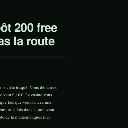
t 200 free
as la route
e société truqué. Vous démarrez
le vaut 0,10 €. Le casino vous
aque fois que vous lancez une
tre trois fois dans le pot avant
uste de la mathématiques mal