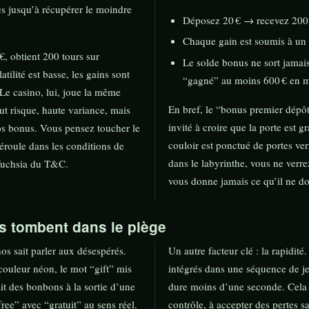
es jusqu’à récupérer le moindre
Déposez 20 € → recevez 200 
Chaque gain est soumis à un 
, obtient 200 tours sur
Le solde bonus ne sort jamais
atilité est basse, les gains sont
“gagné” au moins 600 € en mi
Le casino, lui, joue la même
En bref, le “bonus premier dépôt
ut risque, haute variance, mais
invité à croire que la porte est g
os bonus. Vous pensez toucher le
couloir est ponctué de portes ver
déroule dans les conditions de
dans le labyrinthe, vous ne verrez
‑fuchsia du T&C.
vous donne jamais ce qu’il ne do
s tombent dans le piège
os sait parler aux désespérés.
Un autre facteur clé : la rapidité
couleur néon, le mot “gift” mis
intégrés dans une séquence de je
it des bonbons à la sortie d’une
dure moins d’une seconde. Cela 
ree” avec “gratuit” au sens réel.
contrôle, à accepter des pertes sa