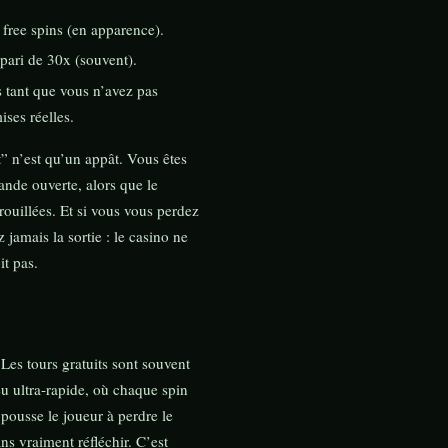
free spins (en apparence).
pari de 30x (souvent).
 tant que vous n’avez pas
ses réelles.
” n’est qu’un appât. Vous êtes
rande ouverte, alors que le
rouillées. Et si vous vous perdez
 jamais la sortie : le casino ne
it pas.
. Les tours gratuits sont souvent
u ultra‑rapide, où chaque spin
pousse le joueur à perdre le
ns vraiment réfléchir. C’est