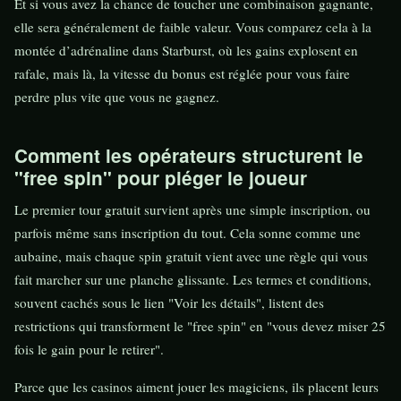
Et si vous avez la chance de toucher une combinaison gagnante,
elle sera généralement de faible valeur. Vous comparez cela à la
montée d’adrénaline dans Starburst, où les gains explosent en
rafale, mais là, la vitesse du bonus est réglée pour vous faire
perdre plus vite que vous ne gagnez.
Comment les opérateurs structurent le
"free spin" pour piéger le joueur
Le premier tour gratuit survient après une simple inscription, ou
parfois même sans inscription du tout. Cela sonne comme une
aubaine, mais chaque spin gratuit vient avec une règle qui vous
fait marcher sur une planche glissante. Les termes et conditions,
souvent cachés sous le lien "Voir les détails", listent des
restrictions qui transforment le "free spin" en "vous devez miser 25
fois le gain pour le retirer".
Parce que les casinos aiment jouer les magiciens, ils placent leurs