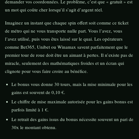
demander vos coordonnées. Le problème, c’est que « gratuit » est
un mot qui coûte cher lorsqu’il s’agit d’argent réel.
Imaginez un instant que chaque spin offert soit comme ce ticket
de métro qui ne vous transporte nulle part. Vous l’avez, vous
l’avez utilisé, puis vous êtes laissé sur le quai. Les opérateurs
comme Bet365, Unibet ou Winamax savent parfaitement que le
premier tour de roue doit être un aimant à pertes. Il n’existe pas de
miracle, seulement des mathématiques froides et un écran qui
clignote pour vous faire croire au bénéfice.
Le bonus vous donne 30 tours, mais la mise minimale pour les
gains est souvent de 0,10 €.
Le chiffre de mise maximale autorisée pour les gains bonus est
parfois limité à 1 €.
Le retrait des gains issus du bonus nécessite souvent un pari de
30x le montant obtenu.