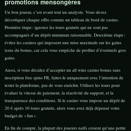
promotions mensongères
Un bon joueur, c’est avant tout un analyste. Vous devez
décortiquer chaque offre comme un tableau de bord de casino.
Première étape : ignorez les tours gratuits qui ne sont pas
accompagnés d’un dépôt minimum raisonnable. Deuxième étape :
évitez les casinos qui imposent une mise maximale sur les gains
issus du bonus, car cela vous empêche de profiter d’éventuels gros
gains.
Aussi, si vous décidez d’accepter un all wins casino bonus sans
inscription free spins FR, faites-le uniquement avec l’intention de
tester la plateforme, pas de vous enrichir. Utilisez les tours pour
évaluer la vitesse de paiement, la réactivité du support, et la
transparence des conditions. Si le casino vous impose un dépôt de
20 € après 10 tours gratuits, alors vous avez déjà dépensé votre
budget de « fun ».
En fin de compte, la plupart des joueurs naïfs croient qu’une petite