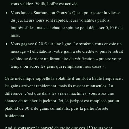
vous validez. Voilà, l’offre est activée.
Vous lancez Starburst ou Gonzo’s Quest pour tester la vitesse
du jeu. Leurs tours sont rapides, leurs volatilités parfois
imprévisibles, mais ici chaque spin ne peut dépasser 0,10 € de
mise.
Vous gagnez 0,20 € sur une ligne. Le système vous envoie un
message « Félicitations, votre gain a été crédité », puis le retrait
se bloque derrière un formulaire de vérification « prenez votre
temps, on adore les gens qui remplissent nos cases ».
Cette mécanique rappelle la volatilité d’un slot à haute fréquence :
les gains arrivent rapidement, mais ils restent minuscules. La
différence, c’est que dans les vraies machines, vous avez une
chance de toucher le jackpot. Ici, le jackpot est remplacé par un
plafond de 30 € de gains cumulatifs, puis la partie s’arrête
froidement.
And si vous avez la naïveté de croire que ces 150 tours vont