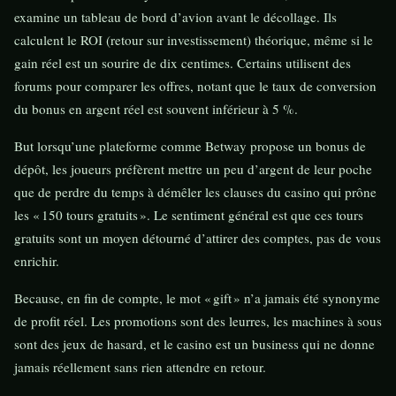
examine un tableau de bord d’avion avant le décollage. Ils
calculent le ROI (retour sur investissement) théorique, même si le
gain réel est un sourire de dix centimes. Certains utilisent des
forums pour comparer les offres, notant que le taux de conversion
du bonus en argent réel est souvent inférieur à 5 %.
But lorsqu’une plateforme comme Betway propose un bonus de
dépôt, les joueurs préfèrent mettre un peu d’argent de leur poche
que de perdre du temps à démêler les clauses du casino qui prône
les « 150 tours gratuits ». Le sentiment général est que ces tours
gratuits sont un moyen détourné d’attirer des comptes, pas de vous
enrichir.
Because, en fin de compte, le mot « gift » n’a jamais été synonyme
de profit réel. Les promotions sont des leurres, les machines à sous
sont des jeux de hasard, et le casino est un business qui ne donne
jamais réellement sans rien attendre en retour.