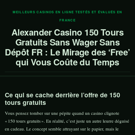
MEILLEURS CASINOS EN LIGNE TESTÉS ET ÉVALUÉS EN
FRANCE
Alexander Casino 150 Tours
Gratuits Sans Wager Sans
Dépôt FR : Le Mirage des ‘Free’
qui Vous Coûte du Temps
Ce qui se cache derrière l’offre de 150
tours gratuits
Vous pensez tomber sur une pépite quand un casino clignote
« 150 tours gratuits ». En réalité, c’est juste un autre leurre déguisé
en cadeau. Le concept semble attrayant sur le papier, mais le